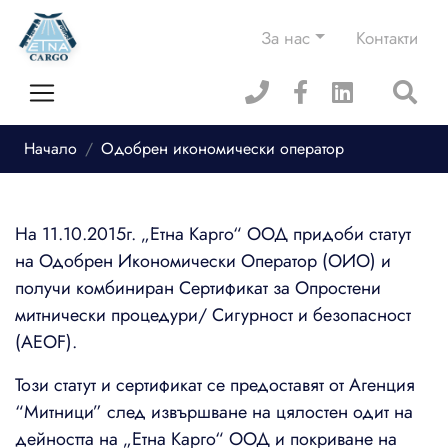
За нас
Контакти
Начало
Одобрен икономически оператор
На 11.10.2015г. „Етна Карго“ ООД придоби статут
на Одобрен Икономически Оператор (ОИО) и
получи комбиниран Сертификат за Опростени
митнически процедури/ Сигурност и безопасност
(AEOF).
Този статут и сертификат се предоставят от Агенция
“Митници” след извършване на цялостен одит на
дейността на „Етна Карго“ ООД и покриване на